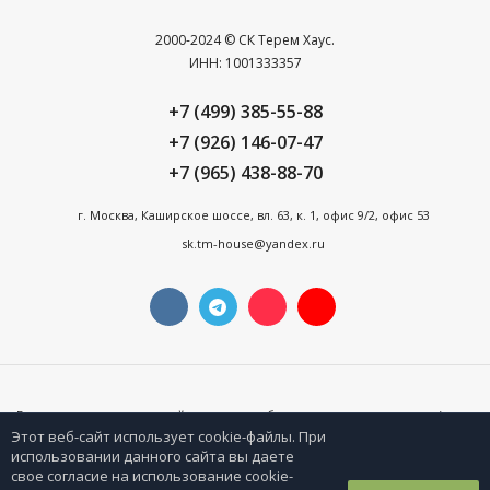
2000-2024 © СК Терем Хаус.
ИНН: 1001333357
+7 (499) 385-55-88
+7 (926) 146-07-47
+7 (965) 438-88-70
г. Москва, Каширское шоссе, вл. 63, к. 1, офис 9/2, офис 53
sk.tm-house@yandex.ru
Все материалы данного сайта являются объектами авторского права (в том
числе дизайн). Запрещается копирование, распространение (в том числе
Этот веб-сайт использует cookie-файлы. При
путем копирования на другие сайты и ресурсы в Интернете) или любое
иное использование информации и объектов без предварительного
использовании данного сайта вы даете
согласия правообладателя. Сайт не является публичной офертой. Условия и
свое согласие на использование cookie-
стоимость предложения могут быть скорректированы. Ознакомиться с
актуальными условиями можно на сайте или по телефону.